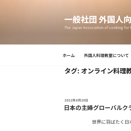
Skip
to
一般社団 外国人
content
The Japan Association of cooking for 
ホーム
外国人料理教室について
タグ:
オンライン料理
POSTED
2022年8月28日
ON
日本の主婦グローバルク
世界に羽ばたく日