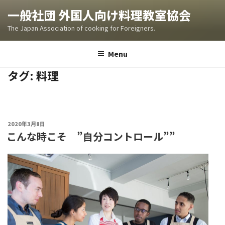
Skip
一般社団 外国人向け料理教室協会
to
The Japan Association of cooking for Foreigners.
content
Menu
タグ:
料理
POSTED
2020年3月8日
ON
こんな時こそ ”自分コントロール””