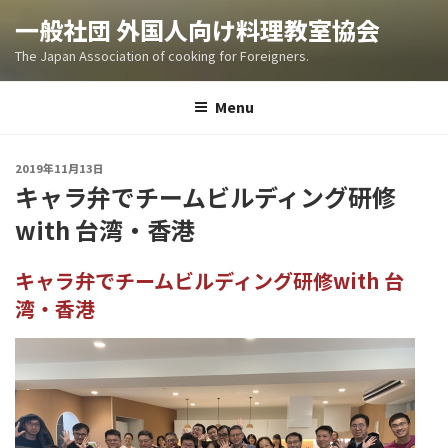
Skip
一般社団 外国人向け料理教室協会
to
The Japan Association of cooking for Foreigners.
content
Menu
POSTED
2019年11月13日
ON
キャラ弁でチームビルディング研修
with 台湾・香港
キャラ弁でチームビルディング研修with 台
湾・香港