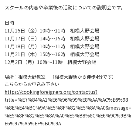
スクールの内容や卒業後の活動についての説明会です。
日時
11月15日（金）10時～11時 相模大野会場
11月17日（日）14時～15時 相模大野会場
11月18日（月）10時～11時 相模大野会場
11月21日（木）15時～16時 相模大野会場
12月2日（月）10時～11時 相模大野会場
場所：相模大野教室 （相模大野駅から徒歩4分です）
こちらからお申込み下さい
https://cookingforeigners.org/contactus?
title=%E7%84%A1%E6%96%99%E8%AA%AC%E6%98
%8E%E4%BC%9A%E5%8F%82%E5%8A%A0&message=
%E5%8F%82%E5%8A%A0%E5%B8%8C%E6%9C%9B%
E6%97%A5%EF%BC%9A