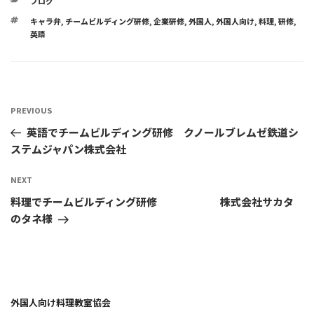
ブログ
TAGS
キャラ弁
,
チームビルディング研修
,
企業研修
,
外国人
,
外国人向け
,
料理
,
研修
,
英語
投
Previous
PREVIOUS
稿
Post
英語でチームビルディング研修 クノールブレムゼ鉄道シ
ナ
ステムジャパン株式会社
ビ
ゲ
Next
NEXT
ー
Post
料理でチームビルディング研修 株式会社サカタ
シ
のタネ様
ョ
ン
外国人向け料理教室協会